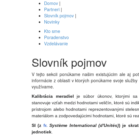
Domov
|
Partneri
|
Slovník pojmov
|
Novinky
Kto sme
Poradenstvo
Vzdelávanie
Slovník pojmov
V tejto sekcii ponúkame našim existujúcim ale aj p
informácie z oblasti v ktorých ponúkame svoje služby
využívame.
Kalibrácia meradiel
je súbor úkonov, ktorými sa 
stanovuje vzťah medzi hodnotami veličín, ktoré sú i
prístrojom alebo hodnotami reprezentovanými stele
materiálom a zodpovedajúcimi hodnotami, ktoré sú re
SI
(z
fr.
Système International (d'Unités)
) je skra
jednotiek
.