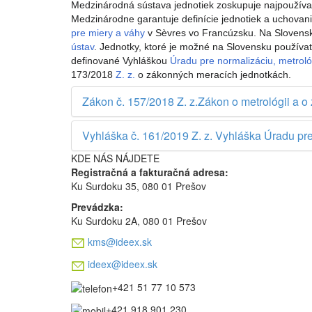
Medzinárodná sústava jednotiek zoskupuje najpoužív
Medzinárodne garantuje definície jednotiek a uchovan
pre miery a váhy
v Sèvres vo Francúzsku. Na Slovensk
ústav
. Jednotky, ktoré je možné na Slovensku používať,
definované Vyhláškou
Úradu pre normalizáciu, metrol
173/2018
Z. z.
o zákonných meracích jednotkách.
Zákon č. 157/2018 Z. z.Zákon o metrológii a o 
Vyhláška č. 161/2019 Z. z. Vyhláška Úradu pre
KDE NÁS NÁJDETE
Registračná a fakturačná adresa:
Ku Surdoku 35, 080 01 Prešov
Prevádzka:
Ku Surdoku 2A, 080 01 Prešov
kms@ideex.sk
ideex@ideex.sk
+421 51 77 10 573
+421 918 901 230