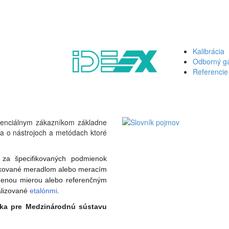
Kalibrácia
Odborný ga
Referencie
otenciálnym zákazníkom základne
 a o nástrojoch a metódach ktoré
za špecifikovaných podmienok
ndikované meradlom alebo meracím
snenou mierou alebo referenčným
alizované
etalónmi
.
tka pre
Medzinárodnú sústavu