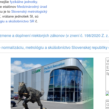
anejšie
fyzikálne jednotky
.
ie etalónov
Medzinárodný úrad
u je to
Slovenský metrologický
 vrátane jednotiek SI, sú
ógiu a skúšobníctvo SR
č.
zmene a doplnení niektorých zákonov (v znení č. 198/2020 Z. z.,
 normalizáciu, metrológiu a skúšobníctvo Slovenskej republiky 